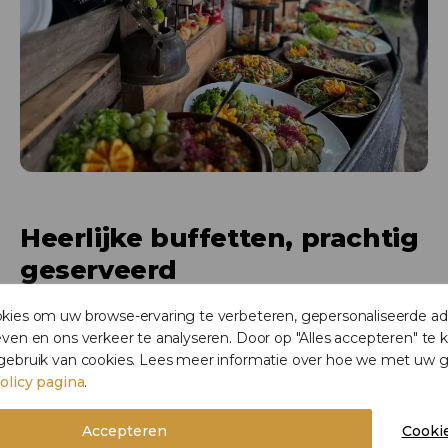
Heerlijke buffetten, prachtig
geserveerd
ies om uw browse-ervaring te verbeteren, gepersonaliseerde adv
Bij Catering van den Berg draait het om meer dan
ven en ons verkeer te analyseren. Door op "Alles accepteren" te k
alleen lekker eten; we creëren een complete
gebruik van cookies. Lees meer informatie over hoe we met u
beleving. Daar hoort een prachtige opbouw van de
olicy pagina
.
buffetten bij. Ons team zorgt voor een sfeervolle
presentatie waarbij elke gerecht en fantastisch uitziet
Accepteren
Cookie
en natuurlijk heerlijk smaakt. Elk buffet, voor zowel