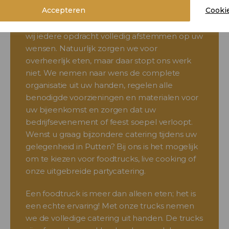
Accepteren
Cookie
Bij Catering van den Berg staat persoonlijke
service en aandacht centraal. Dit houdt in dat
wij iedere opdracht volledig afstemmen op uw
wensen. Natuurlijk zorgen we voor
overheerlijk eten, maar daar stopt ons werk
niet. We nemen naar wens de complete
organisatie uit uw handen, regelen alle
benodigde voorzieningen en materialen voor
uw bijeenkomst en zorgen dat uw
bedrijfsevenement of feest soepel verloopt.
Wenst u graag bijzondere catering tijdens uw
gelegenheid in Putten? Bij ons is het mogelijk
om te kiezen voor foodtrucks, live cooking of
onze uitgebreide partycatering.
Een foodtruck is meer dan alleen eten; het is
een echte ervaring! Met onze trucks nemen
we de volledige catering uit handen. De trucks