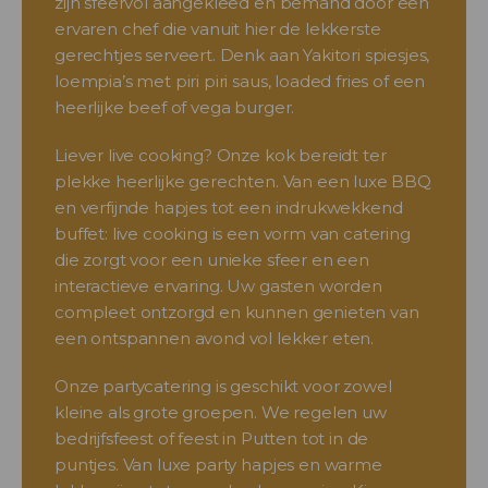
zijn sfeervol aangekleed en bemand door een
ervaren chef die vanuit hier de lekkerste
gerechtjes serveert. Denk aan Yakitori spiesjes,
loempia’s met piri piri saus, loaded fries of een
heerlijke beef of vega burger.
Liever live cooking? Onze kok bereidt ter
plekke heerlijke gerechten. Van een luxe BBQ
en verfijnde hapjes tot een indrukwekkend
buffet: live cooking is een vorm van catering
die zorgt voor een unieke sfeer en een
interactieve ervaring. Uw gasten worden
compleet ontzorgd en kunnen genieten van
een ontspannen avond vol lekker eten.
Onze partycatering is geschikt voor zowel
kleine als grote groepen. We regelen uw
bedrijfsfeest of feest in Putten tot in de
puntjes. Van luxe party hapjes en warme