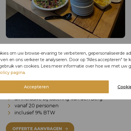
ies om uw browse-ervaring te verbeteren, gepersonaliseerde adv
ven en ons verkeer te analyseren. Door op "Alles accepteren" te k
gebruik van cookies. Lees meer informatie over hoe we met u
olicy pagina
.
€ 24,95 per persoon
Accepteren
Cookie
inclusief borden, bestek en servetten
all inclusive bij Catering Van den Berg
vanaf 20 personen
inclusief 9% BTW
OFFERTE AANVRAGEN