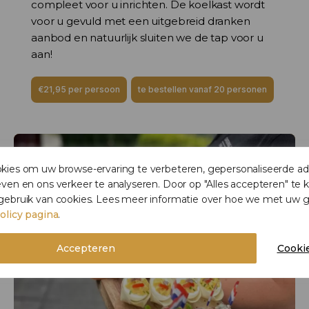
compleet voor u inrichten. De koelkast wordt
voor u gevuld met een uitgebreid dranken
aanbod en natuurlijk sluiten we de tap voor u
aan!
€21,95 per persoon
te bestellen vanaf 20 personen
ies om uw browse-ervaring te verbeteren, gepersonaliseerde adv
ven en ons verkeer te analyseren. Door op "Alles accepteren" te k
gebruik van cookies. Lees meer informatie over hoe we met u
olicy pagina
.
Accepteren
Cookie