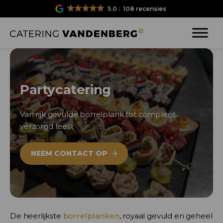
5.0
108 recensies
Partycatering
Van rijk gevulde borrelplank tot compleet
verzorgd feest
NEEM CONTACT OP
De heerlijkste
borrelplanken
, royaal gevuld en geheel