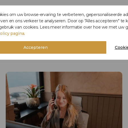
€ 25,95 per persoon
ies om uw browse-ervaring te verbeteren, gepersonaliseerde adv
ven en ons verkeer te analyseren. Door op "Alles accepteren" te k
all inclusive bij Catering Van den Berg
gebruik van cookies. Lees meer informatie over hoe we met u
vanaf 20 personen
olicy pagina
.
inclusief 9% BTW
Accepteren
Cookie
OFFERTE AANVRAGEN